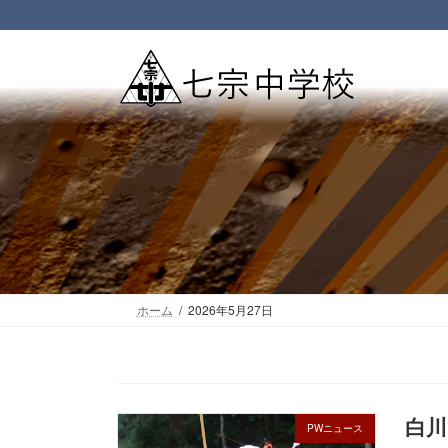
コ
ナ
ン
ビ
テ
ゲ
ン
ー
ツ
シ
へ
ョ
ス
ン
キ
に
ッ
移
プ
動
ホーム
2026年5月27日
白川
PWニュース