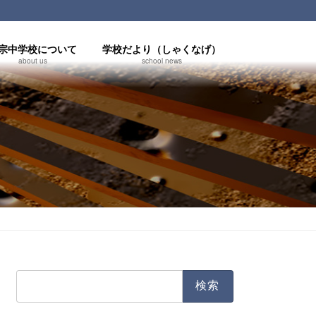
宗中学校について
学校だより（しゃくなげ）
about us
school news
検
索: