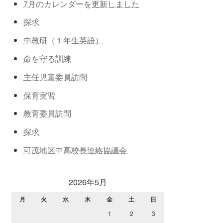
7月のカレンダーを更新しました
探求
中教研（１年生英語）
命を守る訓練
主任児童委員訪問
保育実習
教育委員訪問
探求
可茂地区中高校長連絡協議会
2026年5月
月
火
水
木
金
土
日
1
2
3