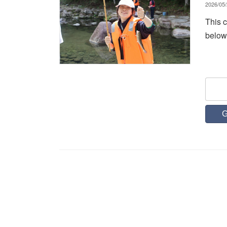
2026/05/
This c
below