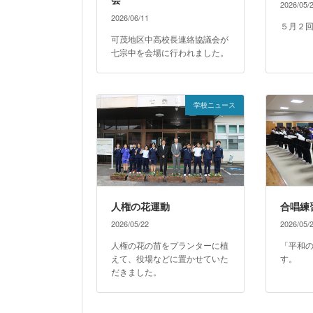
会
2026/05/
2026/06/11
５月２
可茂地区中高校長連絡協議会が
七宗中を会場に行われました。
学校ニュース
人権の花運動
合唱練
2026/05/22
2026/05/
人権の花の苗をプランターに植
「平和
えて、役場などに置かせていた
す。
だきました。