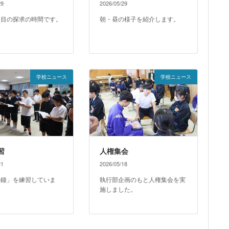
29
2026/05/29
回目の探求の時間です。
朝・昼の様子を紹介します。
学校ニュース
学校ニュース
習
人権集会
21
2026/05/18
の鐘」を練習していま
執行部企画のもと人権集会を実
施しました。