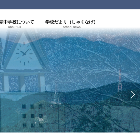
宗中学校について
学校だより（しゃくなげ）
about us
school news