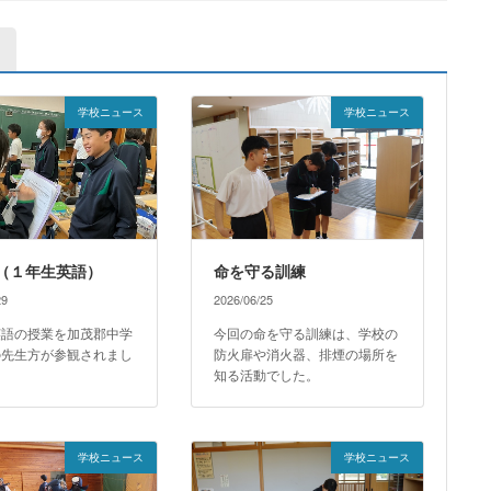
学校ニュース
学校ニュース
（１年生英語）
命を守る訓練
29
2026/06/25
英語の授業を加茂郡中学
今回の命を守る訓練は、学校の
の先生方が参観されまし
防火扉や消火器、排煙の場所を
知る活動でした。
学校ニュース
学校ニュース