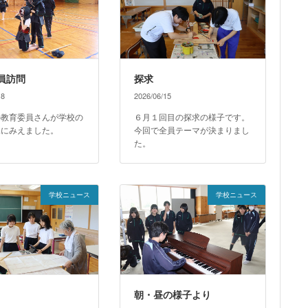
員訪問
探求
18
2026/06/15
の教育委員さんが学校の
６月１回目の探求の様子です。
見にみえました。
今回で全員テーマが決まりまし
た。
学校ニュース
学校ニュース
朝・昼の様子より