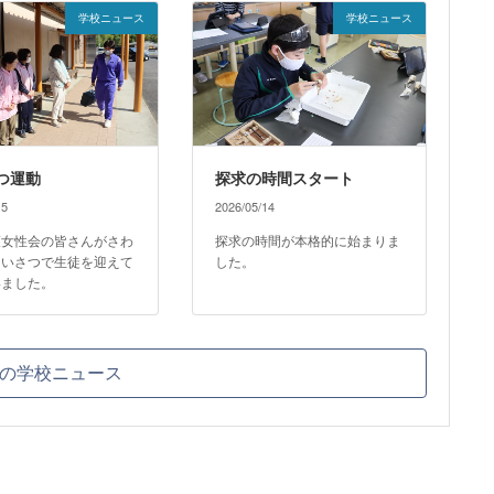
学校ニュース
学校ニュース
つ運動
探求の時間スタート
15
2026/05/14
護女性会の皆さんがさわ
探求の時間が本格的に始まりま
あいさつで生徒を迎えて
した。
いました。
の学校ニュース