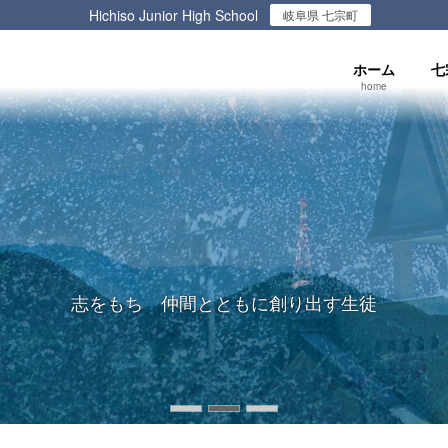
Hichiso Junior High School
岐阜県 七宗町
ホーム
七
home
志をもち 仲間とともに創り出す生徒
志をもち 仲間とともに創り出す生徒
志をもち 仲間とともに創り出す生徒