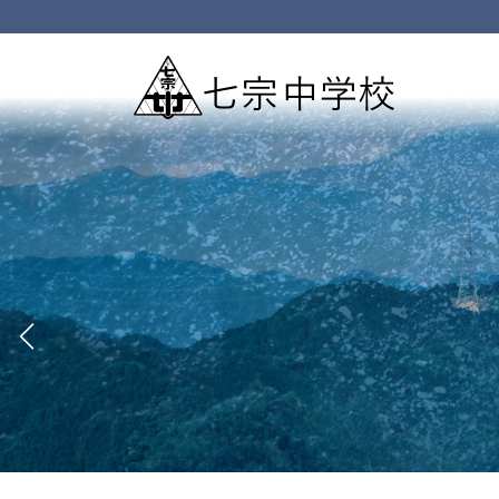
コ
ナ
ン
ビ
テ
ゲ
ン
ー
ツ
シ
へ
ョ
ス
ン
キ
に
ッ
移
プ
動