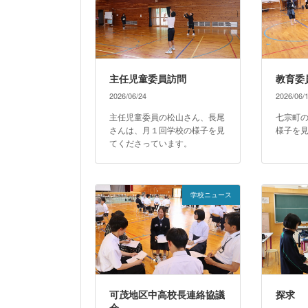
主任児童委員訪問
教育委
2026/06/24
2026/06/
主任児童委員の松山さん、長尾
七宗町
さんは、月１回学校の様子を見
様子を
てくださっています。
学校ニュース
可茂地区中高校長連絡協議
探求