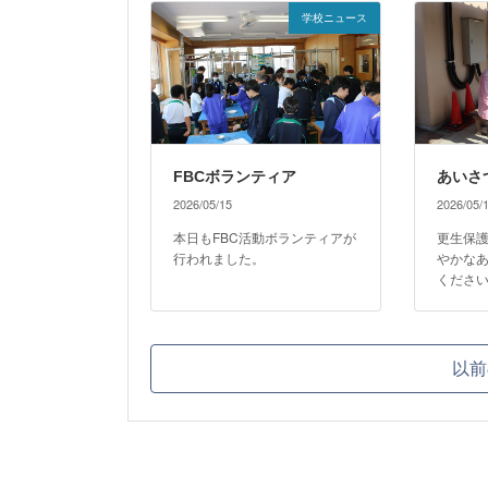
学校ニュース
FBCボランティア
あいさ
2026/05/15
2026/05/
本日もFBC活動ボランティアが
更生保
行われました。
やかな
くださ
以前