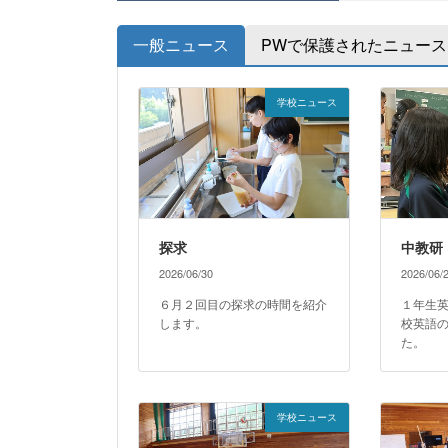
一般ニュース
PWで保護されたニュース
学校ニュース
探求
中教研
2026/06/30
2026/06/
６月２回目の探求の時間を紹介
１年生
します。
校英語
た。
学校ニュース