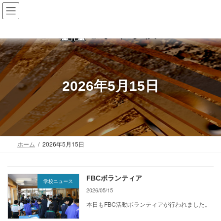
コ
ナ
Hichiso Junior High School
岐阜県 七宗町
ン
ビ
テ
ゲ
ン
ー
ツ
シ
へ
ョ
ス
ン
キ
に
2026年5月15日
ッ
移
プ
動
ホーム
2026年5月15日
FBCボランティア
学校ニュース
2026/05/15
本日もFBC活動ボランティアが行われました。