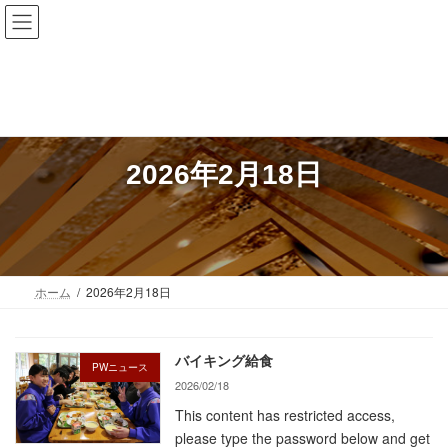
コ
ナ
Hichiso Junior High School
岐阜県 七宗町
ン
ビ
テ
ゲ
ン
ー
ツ
シ
へ
ョ
ス
ン
キ
に
2026年2月18日
ッ
移
プ
動
ホーム
2026年2月18日
バイキング給食
PWニュース
2026/02/18
This content has restricted access,
please type the password below and get