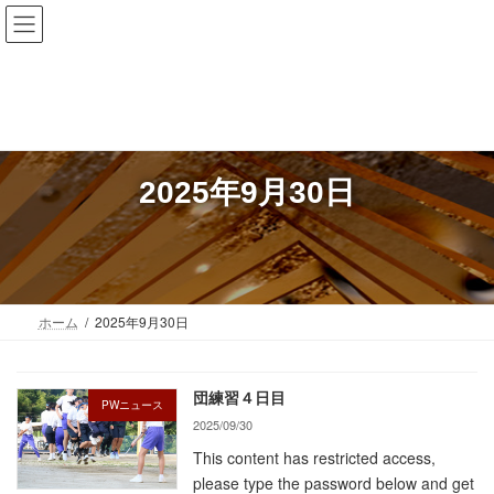
コ
ナ
Hichiso Junior High School
岐阜県 七宗町
ン
ビ
テ
ゲ
ン
ー
ツ
シ
へ
ョ
ス
ン
キ
に
2025年9月30日
ッ
移
プ
動
ホーム
2025年9月30日
団練習４日目
PWニュース
2025/09/30
This content has restricted access,
please type the password below and get