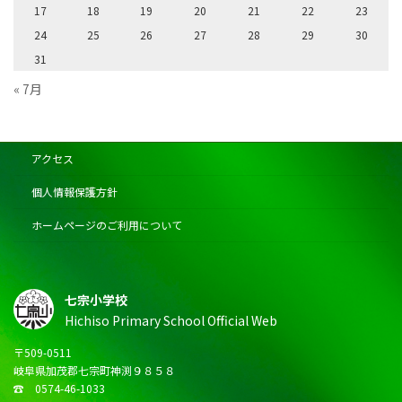
17
18
19
20
21
22
23
24
25
26
27
28
29
30
31
« 7月
アクセス
個人情報保護方針
ホームページのご利用について
七宗小学校
Hichiso Primary School Official Web
〒509-0511
岐阜県加茂郡七宗町神渕９８５８
☎ 0574-46-1033