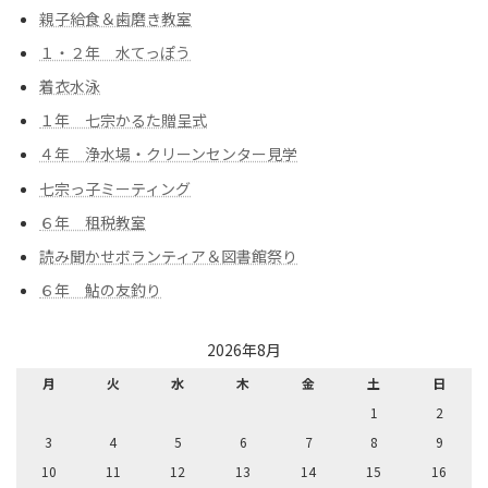
親子給食＆歯磨き教室
１・２年 水てっぽう
着衣水泳
１年 七宗かるた贈呈式
４年 浄水場・クリーンセンター見学
七宗っ子ミーティング
６年 租税教室
読み聞かせボランティア＆図書館祭り
６年 鮎の友釣り
2026年8月
月
火
水
木
金
土
日
1
2
3
4
5
6
7
8
9
10
11
12
13
14
15
16