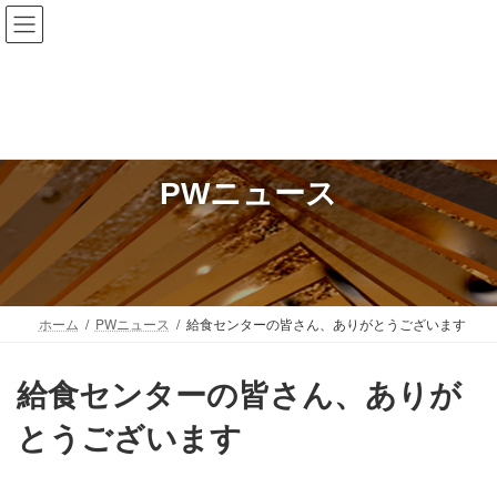
コ
ナ
Hichiso Junior High School
岐阜県 七宗町
ン
ビ
テ
ゲ
ン
ー
ツ
シ
へ
ョ
ス
ン
キ
に
PWニュース
ッ
移
プ
動
ホーム
PWニュース
給食センターの皆さん、ありがとうございます
給食センターの皆さん、ありが
とうございます