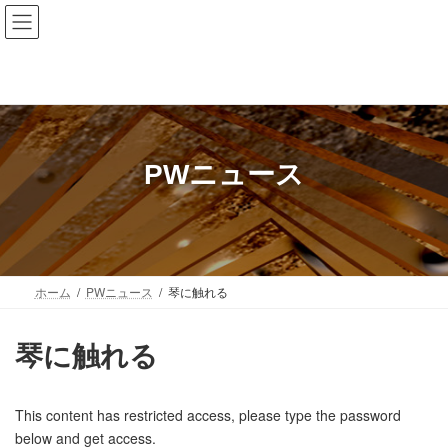
コ
ナ
Hichiso Junior High School
岐阜県 七宗町
ン
ビ
テ
ゲ
ン
ー
ツ
シ
へ
ョ
ス
ン
キ
に
PWニュース
ッ
移
プ
動
ホーム
PWニュース
琴に触れる
琴に触れる
This content has restricted access, please type the password
below and get access.