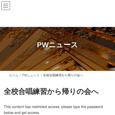
コ
ナ
Hichiso Junior High School
岐阜県 七宗町
ン
ビ
テ
ゲ
ン
ー
ツ
シ
へ
ョ
ス
ン
キ
に
PWニュース
ッ
移
プ
動
ホーム
PWニュース
全校合唱練習から帰りの会へ
全校合唱練習から帰りの会へ
This content has restricted access, please type the password
below and get access.