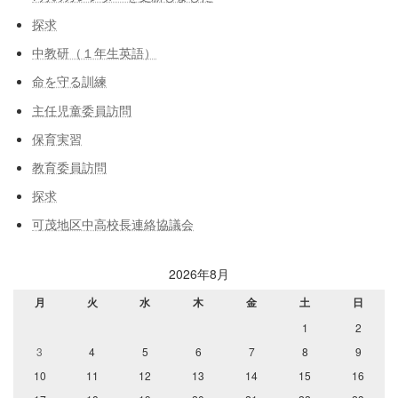
探求
中教研（１年生英語）
命を守る訓練
主任児童委員訪問
保育実習
教育委員訪問
探求
可茂地区中高校長連絡協議会
2026年8月
月
火
水
木
金
土
日
1
2
3
4
5
6
7
8
9
10
11
12
13
14
15
16