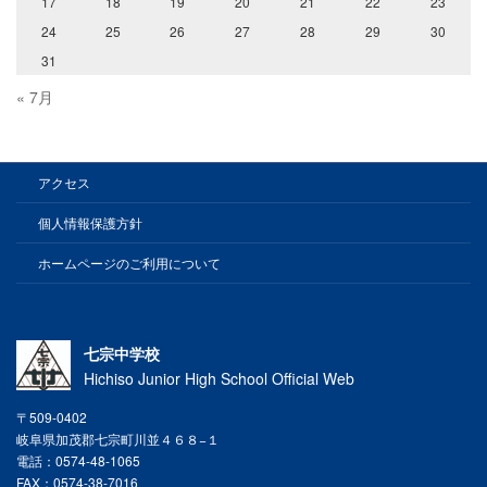
17
18
19
20
21
22
23
24
25
26
27
28
29
30
31
« 7月
アクセス
個人情報保護方針
ホームページのご利用について
七宗中学校
Hichiso Junior High School Official Web
〒509-0402
岐阜県加茂郡七宗町川並４６８−１
電話：0574-48-1065
FAX：0574-38-7016